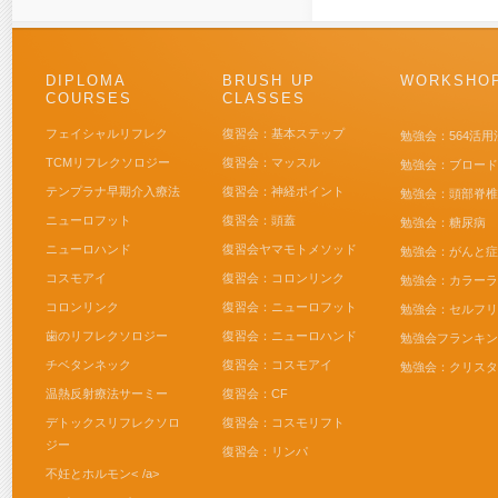
DIPLOMA
BRUSH UP
WORKSHO
COURSES
CLASSES
フェイシャルリフレク
復習会：基本ステップ
勉強会：564活用
TCMリフレクソロジー
復習会：マッスル
勉強会：ブロード
テンプラナ早期介入療法
復習会：神経ポイント
勉強会：頭部脊椎
ニューロフット
復習会：頭蓋
勉強会：糖尿病
ニューロハンド
復習会ヤマモトメソッド
勉強会：がんと症
コスモアイ
復習会：コロンリンク
勉強会：カラーラ
コロンリンク
復習会：ニューロフット
勉強会：セルフリ
歯のリフレクソロジー
復習会：ニューロハンド
勉強会フランキン
チベタンネック
復習会：コスモアイ
勉強会：クリスタ
温熱反射療法サーミー
復習会：CF
デトックスリフレクソロ
復習会：コスモリフト
ジー
復習会：リンパ
不妊とホルモン< /a>