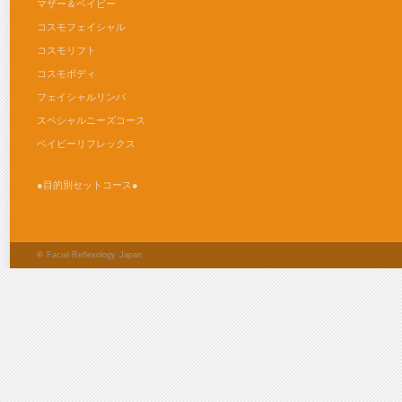
マザー＆ベイビー
コスモフェイシャル
コスモリフト
コスモボディ
フェイシャルリンパ
スペシャルニーズコース
ベイビーリフレックス
●目的別セットコース●
©
Facial Reflexology Japan