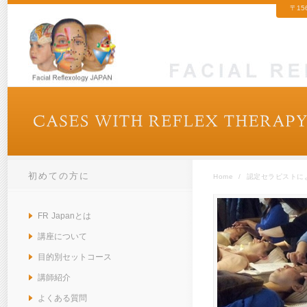
〒15
初めての方に
Home
/
認定セラピストによる症例 
FR Japanとは
講座について
目的別セットコース
講師紹介
よくある質問