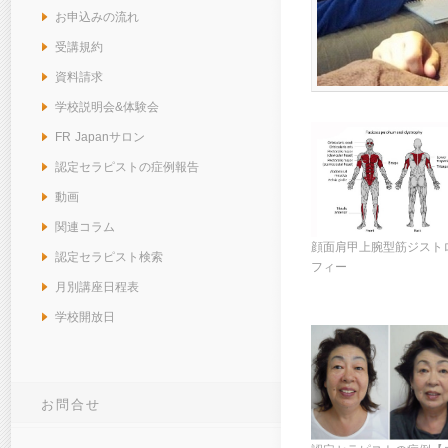
お申込みの流れ
受講規約
資料請求
学校説明会&体験会
FR Japanサロン
認定セラピストの症例報告
動画
関連コラム
顔面肩甲上腕型筋ジスト
認定セラピスト検索
フィー
月別講座日程表
学校開放日
お問合せ