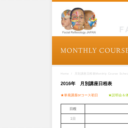
Home
/
月別講座日程表Monthly Course Sched
2016年 月別講座日程表
★単発講座orコース初日
★説明会
日程
1日