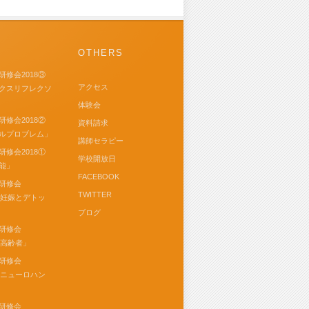
OTHERS
研修会2018③
アクセス
クスリフレクソ
体験会
研修会2018②
資料請求
ルプロブレム」
講師セラピー
研修会2018①
学校開放日
能」
FACEBOOK
研修会
TWITTER
⑥「妊娠とデトッ
ブログ
研修会
「高齢者」
研修会
④「ニューロハン
研修会