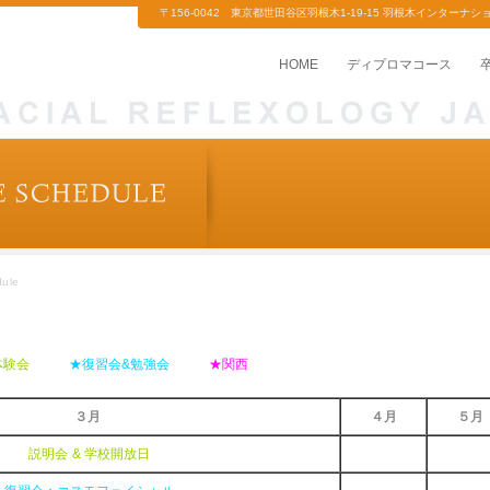
〒156-0042 東京都世田谷区羽根木1-19-15 羽根木インターナショナル
HOME
ディプロマコース
ule
＆体験会
★復習会&勉強会
★関西
３月
４月
５月
説明会 &
学校開放日