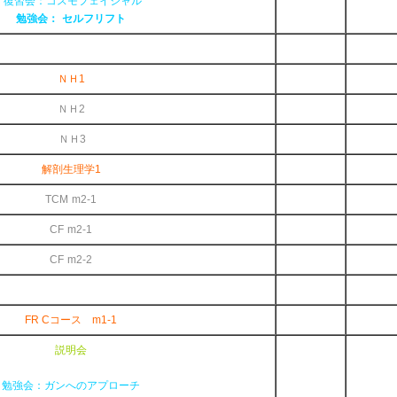
復習会：コスモフェイシャル
勉強会： セルフリフト
ＮＨ1
ＮＨ2
ＮＨ3
解剖生理学1
TCM m2-1
CF m2-1
CF m2-2
FR Cコース m1-1
説明会
勉強会：ガンへのアプローチ