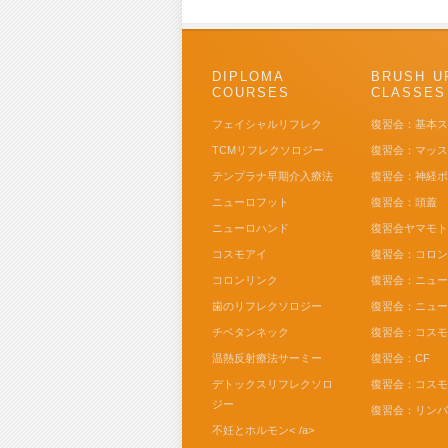
DIPLOMA
BRUSH U
COURSES
CLASSES
フェイシャルリフレク
復習会：基本
TCMリフレクソロジー
復習会：マッ
テンプラナ早期介入療法
復習会：神経
ニューロフット
復習会：頭蓋
ニューロハンド
復習会ヤマモ
コスモアイ
復習会：コロ
コロンリンク
復習会：ニュ
歯のリフレクソロジー
復習会：ニュ
チベタンネック
復習会：コス
温熱反射療法サーミー
復習会：CF
デトックスリフレクソロ
復習会：コス
ジー
復習会：リン
不妊とホルモン< /a>