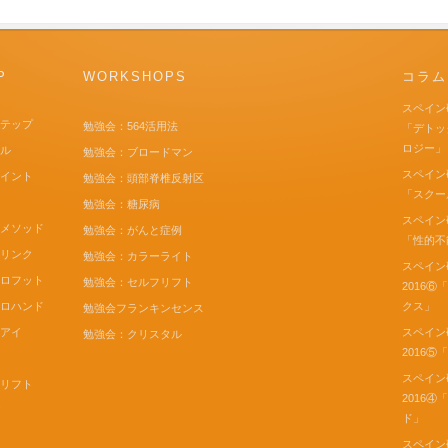
P
WORKSHOPS
コラム
スペイン
ステップ
勉強会：564活用法
「デトッ
ロジー」
スル
勉強会：ブロードマン
スペイン
ポイント
勉強会：頭部脊椎反射区
「スクー
勉強会：糖尿病
スペイン
トメソッド
勉強会：がんと症例
「性的不
ンリンク
勉強会：カラーライト
スペイン
ーロフット
勉強会：セルフリフト
2016
ーロハンド
クス」
勉強会フランキンセンス
モアイ
スペイン
勉強会：クリスタル
2016⑤
スペイン
モリフト
2016
パ
ド」
スペイン