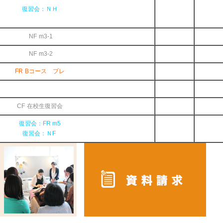
復習会：ＮＨ
NF m3-1
NF m3-2
FR Bコース プレ
CF 在校生復習会
復習会：FR m5
復習会：ＮF