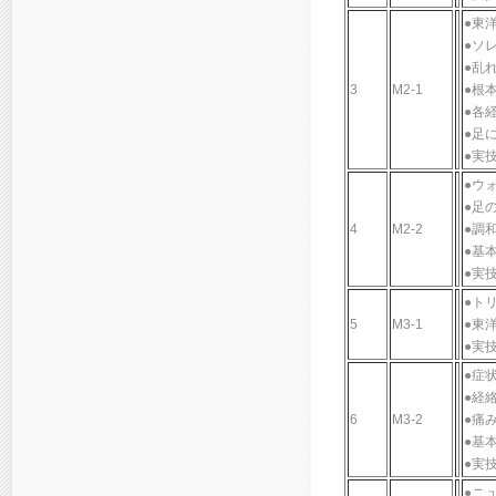
●東
●ソ
●乱
3
M2-1
●根
●各
●足
●実
●ウ
●足の
4
M2-2
●調
●基
●実
●ト
5
M3-1
●東
●実
●症
●経
6
M3-2
●痛
●基
●実
●ニ