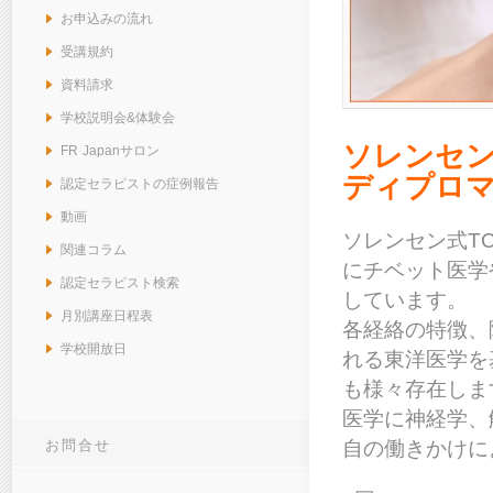
お申込みの流れ
受講規約
資料請求
学校説明会&体験会
ソレンセン
FR Japanサロン
ディプロ
認定セラピストの症例報告
動画
ソレンセン式T
関連コラム
にチベット医学
認定セラピスト検索
しています。
月別講座日程表
各経絡の特徴、
学校開放日
れる東洋医学を
も様々存在しま
医学に神経学、
自の働きかけに
お問合せ