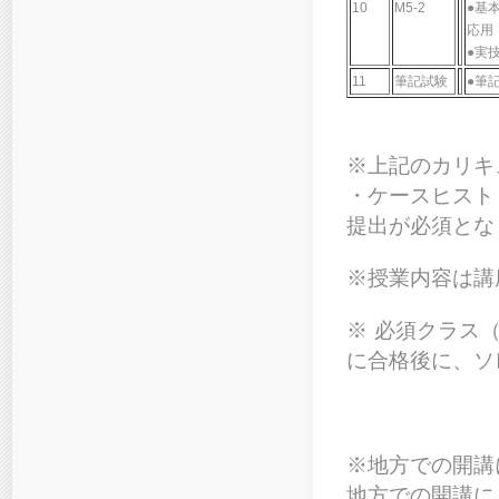
10
M5-2
●基
応用
●実
11
筆記試験
●筆記
※上記のカリキ
・ケースヒスト
提出が必須とな
※授業内容は講
※ 必須クラス
に合格後に、ソ
※地方での開講
地方での開講にご興味