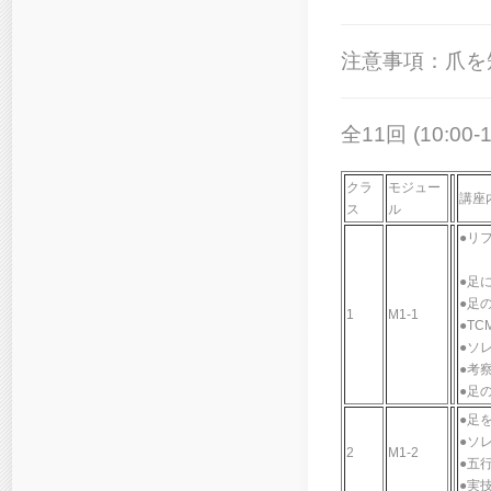
注意事項：爪を
全11回 (10:0
クラ
モジュー
講座
ス
ル
●リ
●足
●足
1
M1-1
●T
●ソ
●考
●足
●足
●ソ
2
M1-2
●五
●実