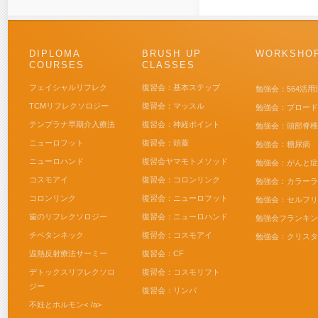
DIPLOMA
BRUSH UP
WORKSHO
COURSES
CLASSES
フェイシャルリフレク
復習会：基本ステップ
勉強会：564活用
TCMリフレクソロジー
復習会：マッスル
勉強会：ブロード
テンプラナ早期介入療法
復習会：神経ポイント
勉強会：頭部脊椎
ニューロフット
復習会：頭蓋
勉強会：糖尿病
ニューロハンド
復習会ヤマモトメソッド
勉強会：がんと症
コスモアイ
復習会：コロンリンク
勉強会：カラーラ
コロンリンク
復習会：ニューロフット
勉強会：セルフリ
歯のリフレクソロジー
復習会：ニューロハンド
勉強会フランキン
チベタンネック
復習会：コスモアイ
勉強会：クリスタ
温熱反射療法サーミー
復習会：CF
デトックスリフレクソロ
復習会：コスモリフト
ジー
復習会：リンパ
不妊とホルモン< /a>