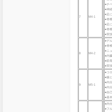
●チ
●神
●足
7
M4-1
●脊
●足
●脊
●実
●デ
●脊
●ニ
8
M4-2
●内
●筋
●実
●コ
●腸
●内
9
M5-1
●内
●自
●基
●内
●フ