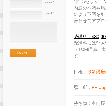
1回のセッショ
Name:
*
内臓の不調や痛
Email:
*
により不調を引
合わせてアプロ
受講料：480,0
受講料には5つ
（TCM理論、
す。
日程：
最新講座
場 所：
FR Ja
持ち物：
室内履