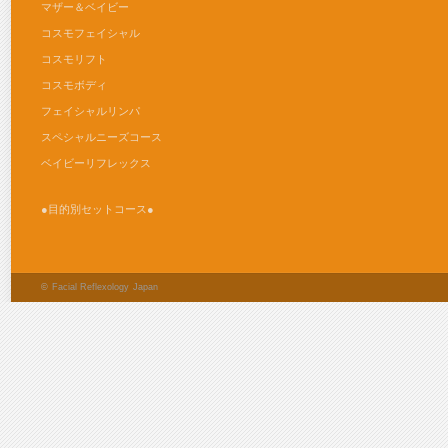
マザー＆ベイビー
コスモフェイシャル
コスモリフト
コスモボディ
フェイシャルリンパ
スペシャルニーズコース
ベイビーリフレックス
●目的別セットコース●
©
Facial Reflexology Japan