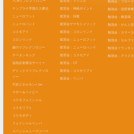
TCMリフレクソロジー
復習会：マッスル
勉強会：ブロード
テンプラナ早期介入療法
復習会：神経ポイント
勉強会：頭部脊椎
ニューロフット
復習会：頭蓋
勉強会：糖尿病
ニューロハンド
復習会ヤマモトメソッド
勉強会：がんと症
コスモアイ
復習会：コロンリンク
勉強会：カラーラ
コロンリンク
復習会：ニューロフット
勉強会：セルフリ
歯のリフレクソロジー
復習会：ニューロハンド
勉強会フランキン
チベタンネック
復習会：コスモアイ
勉強会：クリスタ
温熱反射療法サーミー
復習会：CF
デトックスリフレクソロ
復習会：コスモリフト
ジー
復習会：リンパ
不妊とホルモン< /a>
マザー＆ベイビー
コスモフェイシャル
コスモリフト
コスモボディ
フェイシャルリンパ
スペシャルニーズコース