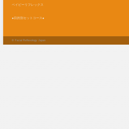
ベイビーリフレックス
●目的別セットコース●
©
Facial Reflexology Japan