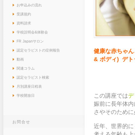
お申込みの流れ
受講規約
資料請求
学校説明会&体験会
FR Japanサロン
健康な赤ちゃん
認定セラピストの症例報告
& ボディ) デ
動画
関連コラム
認定セラピスト検索
月別講座日程表
この講座では
デ
学校開放日
娠前に長年体内
さやそのために
お問合せ
近年、世界的に
考える年齢も上