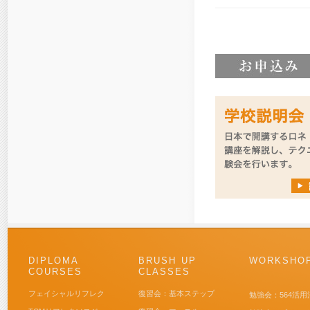
DIPLOMA
BRUSH UP
WORKSHO
COURSES
CLASSES
フェイシャルリフレク
復習会：基本ステップ
勉強会：564活用