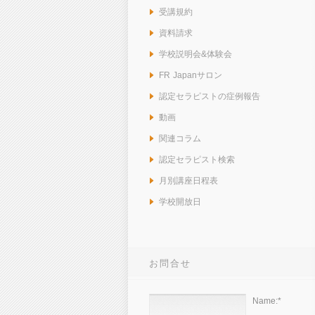
受講規約
資料請求
学校説明会&体験会
FR Japanサロン
認定セラピストの症例報告
動画
関連コラム
認定セラピスト検索
月別講座日程表
学校開放日
お問合せ
Name:
*