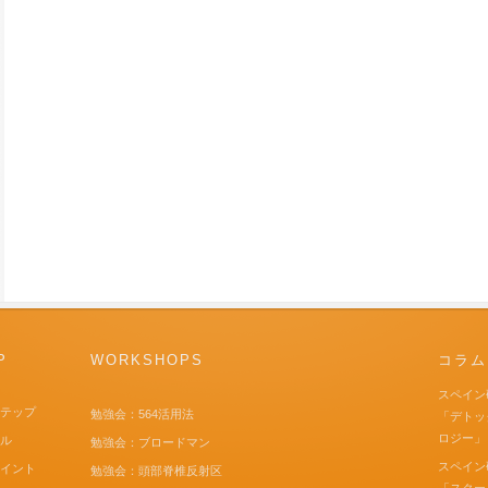
P
WORKSHOPS
コラム
スペイン
ステップ
勉強会：564活用法
「デトッ
ロジー」
スル
勉強会：ブロードマン
スペイン
ポイント
勉強会：頭部脊椎反射区