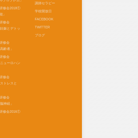
ルプロブレム」
講師セラピー
研修会2018①
学校開放日
能」
FACEBOOK
研修会
TWITTER
⑥「妊娠とデトッ
ブログ
研修会
「高齢者」
研修会
④「ニューロハン
研修会
「ストレスと
研修会
「脳神経」
研修会2016①