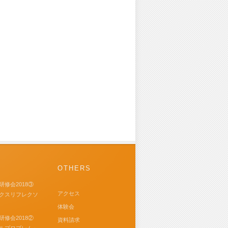
OTHERS
研修会2018③
アクセス
クスリフレクソ
体験会
研修会2018②
資料請求