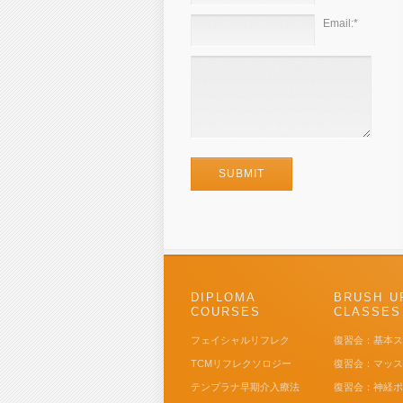
Email:
*
DIPLOMA
BRUSH U
COURSES
CLASSES
フェイシャルリフレク
復習会：基本
TCMリフレクソロジー
復習会：マッ
テンプラナ早期介入療法
復習会：神経