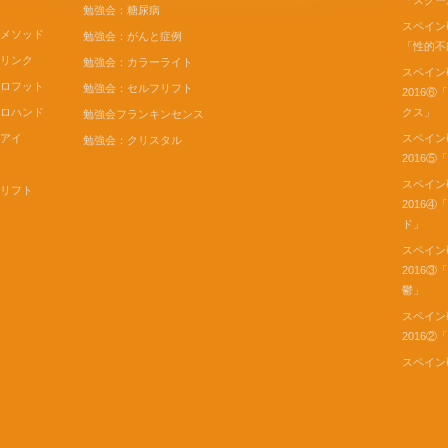
「スクー
勉強会：糖尿病
スペイン
トメソッド
勉強会：がんと症例
「性的不
ンリンク
勉強会：カラーライト
スペイン
ーロフット
勉強会：セルフリフト
2016
ーロハンド
クス」
勉強会フランキンセンス
モアイ
スペイン
勉強会：クリスタル
2016⑤
スペイン
モリフト
2016
パ
ド」
スペイン
2016③
鬱」
スペイン
2016②
スペイン