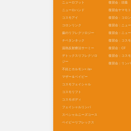
ニューロフット
復習会：頭蓋
ニューロハンド
復習会ヤマモ
コスモアイ
復習会：コロ
コロンリンク
復習会：ニュ
歯のリフレクソロジー
復習会：ニュ
チベタンネック
復習会：コス
温熱反射療法サーミー
復習会：CF
デトックスリフレクソロ
復習会：コス
ジー
復習会：リン
不妊とホルモン< /a>
マザー＆ベイビー
コスモフェイシャル
コスモリフト
コスモボディ
フェイシャルリンパ
スペシャルニーズコース
ベイビーリフレックス